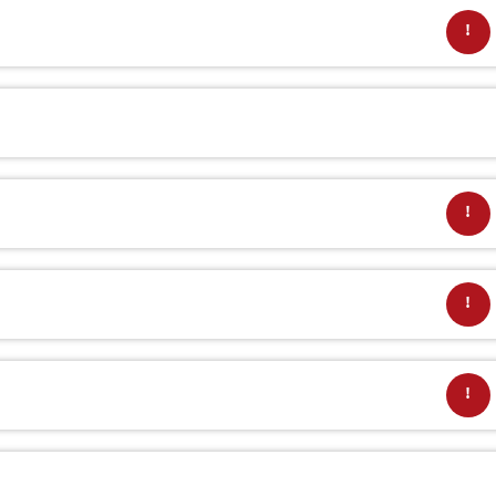
!
!
!
!