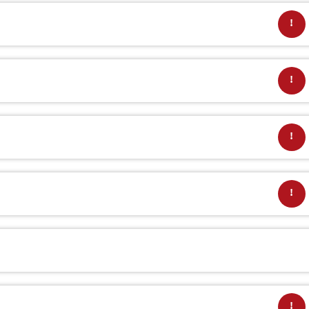
!
!
!
!
!