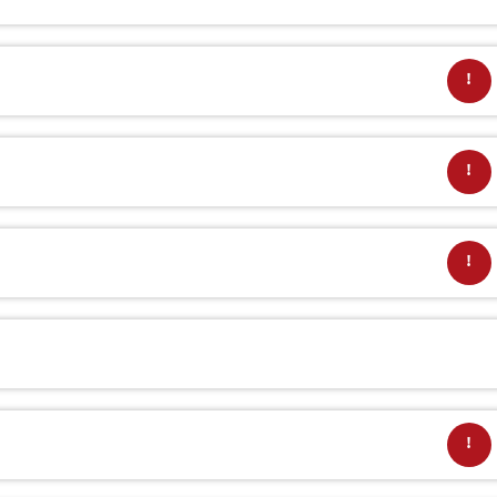
!
!
!
!