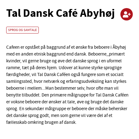
Tal Dansk Café Åbyhøj
SPROG OG SAMTALE
Cafeen er opstået på baggrund af et ønske fra beboere i Åbyhøj
med en anden etnisk baggrund end dansk. Beboerne,,primært
kvinder, vil gerne bruge og øve det danske sprog i en uformel
ramme, tæt på deres hjem. Udover at kunne styrke sproglige
færdigheder, vil Tal Dansk Caféen også fungere som et socialt
samlingssted, hvor netværk og erfaringsudveksling kan styrkes
beboerne i mellem...Man bestemmer selv, hvor ofte man vil
benytte tilbuddet. Den primære målgruppe for Tal Dansk Caféen
er voksne beboere der ønsker at tale, øve og bruge det danske
sprog. En sekundær målgruppe er beboere der måske behersker
det danske sprog godt, men som gerne vil være del af et
fællesskab omkring brugen af dansk.